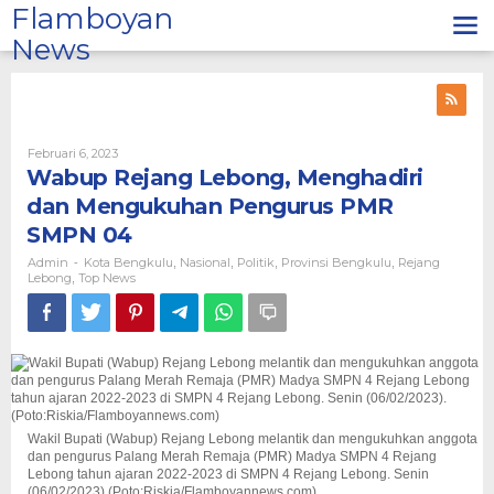
Lewati
Flamboyan
ke
News
konten
Oleh
Februari 6, 2023
Admin
Wabup Rejang Lebong, Menghadiri
dan Mengukuhan Pengurus PMR
SMPN 04
Admin
Kota Bengkulu
Nasional
Politik
Provinsi Bengkulu
Rejang
-
,
,
,
,
Lebong
Top News
,
Wakil Bupati (Wabup) Rejang Lebong melantik dan mengukuhkan anggota
dan pengurus Palang Merah Remaja (PMR) Madya SMPN 4 Rejang
Lebong tahun ajaran 2022-2023 di SMPN 4 Rejang Lebong. Senin
(06/02/2023).(Poto:Riskia/Flamboyannews.com)