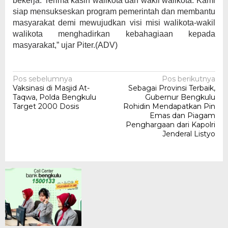
bekerja. Terima kasih walikota dan wakil walikota. Kami
siap mensukseskan program pemerintah dan membantu
masyarakat demi mewujudkan visi misi walikota-wakil
walikota menghadirkan kebahagiaan kepada
masyarakat,” ujar Piter.(ADV)
Navigasi
Pos sebelumnya
Pos berikutnya
Vaksinasi di Masjid At-
Sebagai Provinsi Terbaik,
pos
Taqwa, Polda Bengkulu
Gubernur Bengkulu
Target 2000 Dosis
Rohidin Mendapatkan Pin
Emas dan Piagam
Penghargaan dari Kapolri
Jenderal Listyo