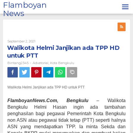
Lewati
Flamboyan
ke
News
konten
Oleh
September 2, 2021
Bintang2345
Walikota Helmi Janjikan ada TPP HD
untuk PTT
Bintang2345
Advetorial
Kota Bengkulu
-
,
Walikota Helmi Janjikan ada TPP HD untuk PTT
FlamboyanNews.Com, Bengkulu
–
Walikota
Bengkulu Helmi Hasan ingin ada tambahan
penghasilan bagi pegawai Pemerintah Kota Bengkulu
non ASN atau pegawai tidak tetap (PTT) seperti halnya
ASN yang mendapatkan TPP. Ia minta Sekda dan