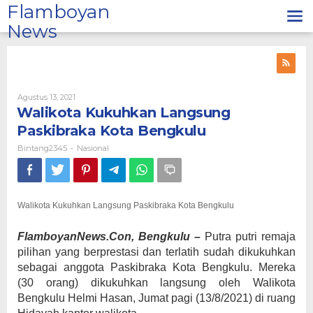
Lewati
Flamboyan
ke
News
konten
Oleh
Agustus 13, 2021
Bintang2345
Walikota Kukuhkan Langsung
Paskibraka Kota Bengkulu
Bintang2345
Nasional
-
Walikota Kukuhkan Langsung Paskibraka Kota Bengkulu
FlamboyanNews.Con, Bengkulu –
Putra putri remaja
pilihan yang berprestasi dan terlatih sudah dikukuhkan
sebagai anggota Paskibraka Kota Bengkulu. Mereka
(30 orang) dikukuhkan langsung oleh Walikota
Bengkulu Helmi Hasan, Jumat pagi (13/8/2021) di ruang