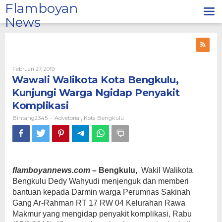
Lewati
Flamboyan
ke
News
konten
Oleh
Februari 27, 2019
Bintang2345
Wawali Walikota Kota Bengkulu,
Kunjungi Warga Ngidap Penyakit
Komplikasi
Bintang2345
Advetorial
Kota Bengkulu
-
,
flamboyannews.com
– Bengkulu,
Wakil Walikota
Bengkulu Dedy Wahyudi menjenguk dan memberi
bantuan kepada Darmin warga Perumnas Sakinah
Gang Ar-Rahman RT 17 RW 04 Kelurahan Rawa
Makmur yang mengidap penyakit komplikasi, Rabu