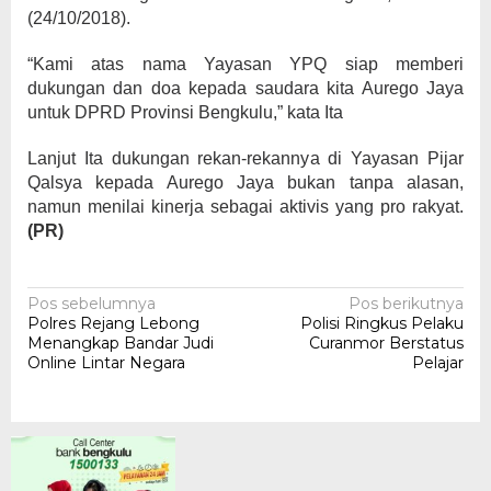
(24/10/2018).
“Kami atas nama Yayasan YPQ siap memberi
dukungan dan doa kepada saudara kita Aurego Jaya
untuk DPRD Provinsi Bengkulu,” kata Ita
Lanjut Ita dukungan rekan-rekannya di Yayasan Pijar
Qalsya kepada Aurego Jaya bukan tanpa alasan,
namun menilai kinerja sebagai aktivis yang pro rakyat.
(PR)
Navigasi
Pos sebelumnya
Pos berikutnya
Polres Rejang Lebong
Polisi Ringkus Pelaku
pos
Menangkap Bandar Judi
Curanmor Berstatus
Online Lintar Negara
Pelajar