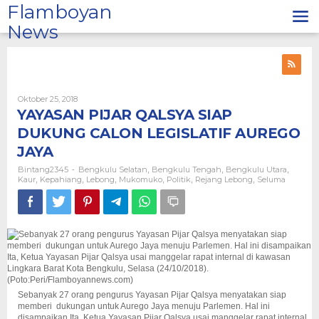
Lewati
Flamboyan
ke
News
konten
Oleh
Oktober 25, 2018
Bintang2345
YAYASAN PIJAR QALSYA SIAP
DUKUNG CALON LEGISLATIF AUREGO
JAYA
Bintang2345
Bengkulu Selatan
Bengkulu Tengah
Bengkulu Utara
-
,
,
,
Kaur
Kepahiang
Lebong
Mukomuko
Politik
Rejang Lebong
Seluma
,
,
,
,
,
,
Sebanyak 27 orang pengurus Yayasan Pijar Qalsya menyatakan siap
memberi dukungan untuk Aurego Jaya menuju Parlemen. Hal ini
disampaikan Ita, Ketua Yayasan Pijar Qalsya usai manggelar rapat internal