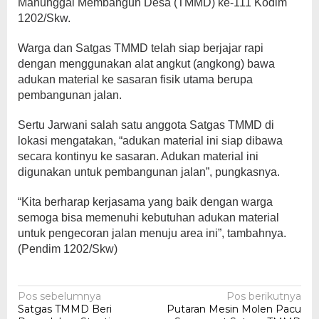
Manunggal Membangun Desa (TMMD) ke-111 Kodim
1202/Skw.
Warga dan Satgas TMMD telah siap berjajar rapi
dengan menggunakan alat angkut (angkong) bawa
adukan material ke sasaran fisik utama berupa
pembangunan jalan.
Sertu Jarwani salah satu anggota Satgas TMMD di
lokasi mengatakan, “adukan material ini siap dibawa
secara kontinyu ke sasaran. Adukan material ini
digunakan untuk pembangunan jalan”, pungkasnya.
“Kita berharap kerjasama yang baik dengan warga
semoga bisa memenuhi kebutuhan adukan material
untuk pengecoran jalan menuju area ini”, tambahnya.
(Pendim 1202/Skw)
Navigasi
Pos sebelumnya
Pos berikutnya
Satgas TMMD Beri
Putaran Mesin Molen Pacu