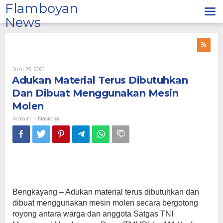
Lewati
Flamboyan
ke
News
konten
Oleh
Juni 29, 2021
Admin
Adukan Material Terus Dibutuhkan
Dan Dibuat Menggunakan Mesin
Molen
Admin
Nasional
-
Bengkayang – Adukan material terus dibutuhkan dan
dibuat menggunakan mesin molen secara bergotong
royong antara warga dan anggota Satgas TNI