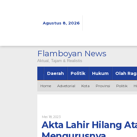
Lewati
ke
konten
Agustus 8, 2026
Flamboyan News
Aktual, Tajam & Realistis
Daerah
Politik
Hukum
Olah Rag
Home
Advetorial
Kota
Provinsi
Politik
H
Oleh
Mei 18, 2023
Admin
Akta Lahir Hilang At
Mengurusnya