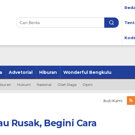
Reda
Tent
Kode
a
Advetorial
Hiburan
Wonderful Bengkulu
iburan
Hukum
Nasional
Olah Raga
Opini
Ikuti Kami
au Rusak, Begini Cara