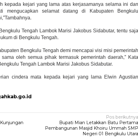
h kepada kejari yang lama atas kerjasamanya selama ini da
ati mengucapkan selamat datang di Kabupaten Bengkul
ni,”Tambahnya.
Bengkulu Tengah Lambok Marisi Jakobus Sidabutar, tentu saj
hukum di Bengkulu Tengah.
abupaten Bengkulu Tengah demi mencapai visi misi pemerinta
ja sama oleh semua pihak termasuk pemerintah daerah,” Kat
Bengkulu Tengah Lambok Marisi Jakobus Sidabutar.
rian cindera mata kepada kejari yang lama Elwin Agustia
gahkab.go.id
Pos berikutny
 Kunjungan
Bupati Mian Letakkan Batu Pertam
Pembangunan Masjid Khoiru Ummah SM
Negeri 01 Bengkulu Utar