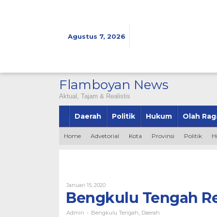
Lewati
ke
konten
Agustus 7, 2026
Flamboyan News
Aktual, Tajam & Realistis
Daerah
Politik
Hukum
Olah Rag
Home
Advetorial
Kota
Provinsi
Politik
H
Oleh
Januari 15, 2020
Admin
Bengkulu Tengah Res
Admin
Bengkulu Tengah
Daerah
-
,