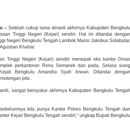
u –
Setelah cukup lama dinanti akhirnya Kabupaten Bengkul
an Tinggi Negeri (Kejari) sendiri. Hal ini ditandai denga
nggi Negeri Bengkulu Tengah Lambok Marisi Jakobus Sidabutar
 Agustian Khahar.
n Tinggi Negeri (Kejari) sendiri menepati eks kantor Dina
omplek perkantoran Rena Semanek dan pada, Selasa sian
h Kejati Bengkulu Amandra Syah Arwan. Ditandai denga
motongan pita .
amli, sangat bersyukur akhirnya Kabupaten Bengkulu Tenga
 sebelumnya kita punya Kantor Polres Bengkulu Tengah da
kantor Kejari Bengkulu Tengah sendiri,” ungkap Bupati Bengkul