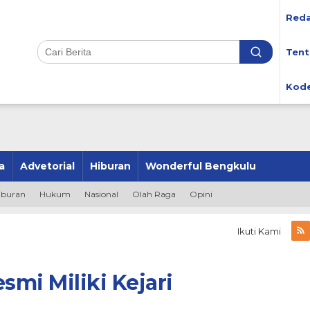
Reda
Tent
Kode
a
Advetorial
Hiburan
Wonderful Bengkulu
iburan
Hukum
Nasional
Olah Raga
Opini
Ikuti Kami
mi Miliki Kejari