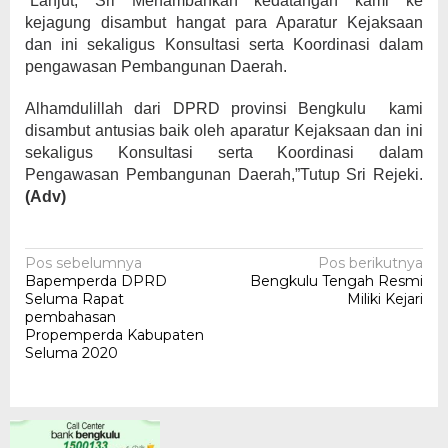
“Lanjut, Sri Menambahkan kedatangan kami ke
kejagung disambut hangat para Aparatur Kejaksaan
dan ini sekaligus Konsultasi serta Koordinasi dalam
pengawasan Pembangunan Daerah.
Alhamdulillah dari DPRD provinsi Bengkulu kami
disambut antusias baik oleh aparatur Kejaksaan dan ini
sekaligus Konsultasi serta Koordinasi dalam
Pengawasan Pembangunan Daerah,”Tutup Sri Rejeki.
(Adv)
Navigasi
Pos sebelumnya
Pos berikutnya
Bapemperda DPRD
Bengkulu Tengah Resmi
pos
Seluma Rapat
Miliki Kejari
pembahasan
Propemperda Kabupaten
Seluma 2020