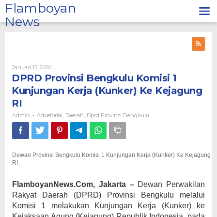
Lewati
Flamboyan
ke
News
konten
Oleh
Januari 15, 2020
Admin
DPRD Provinsi Bengkulu Komisi 1
Kunjungan Kerja (Kunker) Ke Kejagung
RI
Admin
Advetorial
Daerah
Dprd Provinsi Bengkulu
-
,
,
Dewan Provinsi Bengkulu Komisi 1 Kunjungan Kerja (Kunker) Ke Kejagung
RI
FlamboyanNews.Com, Jakarta –
Dewan Perwakilan
Rakyat Daerah (DPRD) Provinsi Bengkulu melalui
Komisi 1 melakukan Kunjungan Kerja (Kunker) ke
Kejaksaan Agung (Kejagung) Republik Indonesia, pada