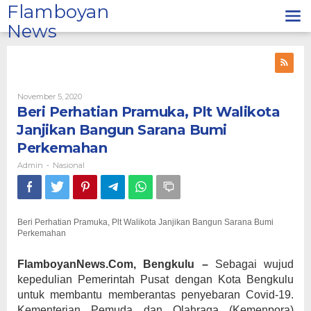
Lewati
Flamboyan
ke
News
konten
Oleh
November 5, 2020
Admin
Beri Perhatian Pramuka, Plt Walikota
Janjikan Bangun Sarana Bumi
Perkemahan
Admin
Nasional
-
Beri Perhatian Pramuka, Plt Walikota Janjikan Bangun Sarana Bumi
Perkemahan
FlamboyanNews.Com, Bengkulu –
Sebagai wujud
kepedulian Pemerintah Pusat dengan Kota Bengkulu
untuk membantu memberantas penyebaran Covid-19.
Kementerian Pemuda dan Olahraga (Kemenpora)