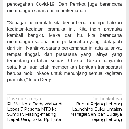
pencegahan Covid-19. Dan Pemkot juga berencana
membangun sarana bumi perkemahan.
“Sebagai pemerintah kita benar-benar memperhatikan
kegiatan-kegiatan pramuka ini. Kita ingin pramuka
kembali bangkit. Maka dari itu, kita berencana
membangun sarana bumi perkemahan yang tidak jauh
dari sini. Nantinya sarana perkemahan ini ada aulanya,
tempat tinggal, dan prasarana yang lainya yang
terbentang di lahan seluas 3 hektar. Bukan hanya itu
saja, kita juga telah memberikan bantuan transportasi
berupa mobil hi-ace untuk menunjang semua kegiatan
pramuka,” tutup Dedy.
Navigasi
Pos sebelumnya
Pos berikutnya
Plt Walikota Dedy Wahyudi
Bupati Rejang Lebong
pos
Lepas 7 Peserta MTQ ke
Launching Buku Untaian
Sumbar, Masing-masing
Mahligai Seni dan Budaya
Dapat Uang Saku Rp 1 juta
Rejang Lebong