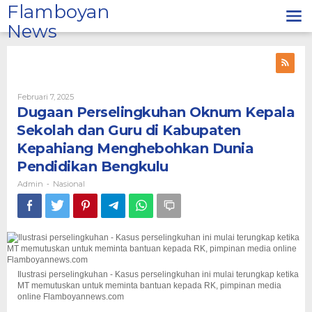
Lewati
Flamboyan
ke
News
konten
Oleh
Februari 7, 2025
Admin
Dugaan Perselingkuhan Oknum Kepala
Sekolah dan Guru di Kabupaten
Kepahiang Menghebohkan Dunia
Pendidikan Bengkulu
Admin
Nasional
-
Ilustrasi perselingkuhan - Kasus perselingkuhan ini mulai terungkap ketika
MT memutuskan untuk meminta bantuan kepada RK, pimpinan media
online Flamboyannews.com