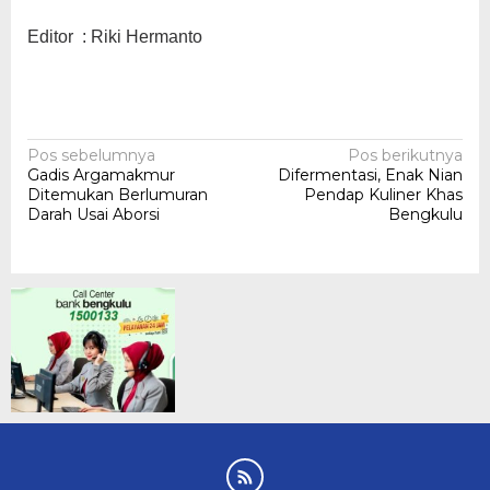
Editor : Riki Hermanto
Navigasi
Pos sebelumnya
Pos berikutnya
Gadis Argamakmur
Difermentasi, Enak Nian
pos
Ditemukan Berlumuran
Pendap Kuliner Khas
Darah Usai Aborsi
Bengkulu