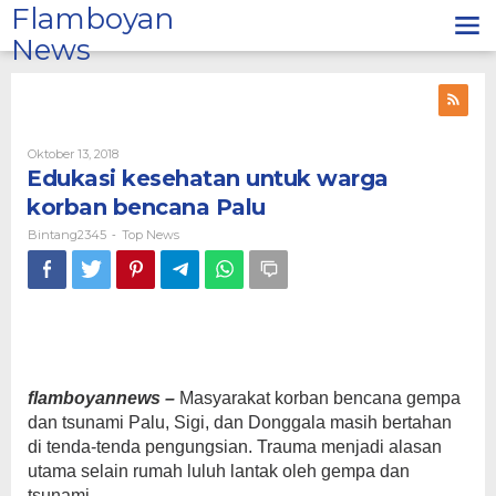
Lewati
Flamboyan
ke
News
konten
Oleh
Oktober 13, 2018
Bintang2345
Edukasi kesehatan untuk warga
korban bencana Palu
Bintang2345
Top News
-
flamboyannews –
Masyarakat korban bencana gempa
dan tsunami Palu, Sigi, dan Donggala masih bertahan
di tenda-tenda pengungsian. Trauma menjadi alasan
utama selain rumah luluh lantak oleh gempa dan
tsunami.