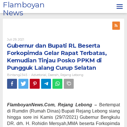
Lewati
Flamboyan
ke
News
konten
Oleh
Juli 29, 2021
Bintang2345
Gubernur dan Bupati RL Beserta
Forkopimda Gelar Rapat Terbatas,
Kemudian Tinjau Posko PPKM di
Pungguk Lalang Curup Selatan
Bintang2345
Advetorial
Daerah
Rejang Lebong
-
,
,
FlamboyanNews.Com, Rejang Lebong
–
Bertempat
di Rumdin (Rumah Dinas) Bupati Rejang Lebong siang
hingga sore ini Kamis (29/7/2021) Gubernur Bengkulu
DR. drh. H. Rohidin Mersyah,MMA beserta Forkopimda