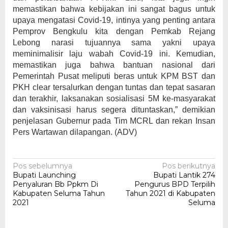
memastikan bahwa kebijakan ini sangat bagus untuk
upaya mengatasi Covid-19, intinya yang penting antara
Pemprov Bengkulu kita dengan Pemkab Rejang
Lebong narasi tujuannya sama yakni upaya
meminimalisir laju wabah Covid-19 ini. Kemudian,
memastikan juga bahwa bantuan nasional dari
Pemerintah Pusat meliputi beras untuk KPM BST dan
PKH clear tersalurkan dengan tuntas dan tepat sasaran
dan terakhir, laksanakan sosialisasi 5M ke-masyarakat
dan vaksinisasi harus segera dituntaskan,” demikian
penjelasan Gubernur pada Tim MCRL dan rekan Insan
Pers Wartawan dilapangan. (ADV)
Navigasi
Pos sebelumnya
Pos berikutnya
Bupati Launching
Bupati Lantik 274
pos
Penyaluran Bb Ppkm Di
Pengurus BPD Terpilih
Kabupaten Seluma Tahun
Tahun 2021 di Kabupaten
2021
Seluma