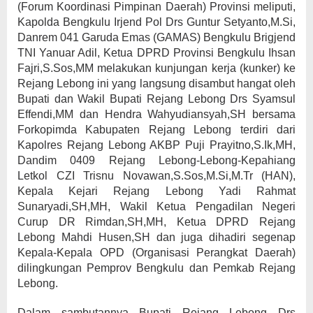
(Forum Koordinasi Pimpinan Daerah) Provinsi meliputi,
Kapolda Bengkulu Irjend Pol Drs Guntur Setyanto,M.Si,
Danrem 041 Garuda Emas (GAMAS) Bengkulu Brigjend
TNI Yanuar Adil, Ketua DPRD Provinsi Bengkulu Ihsan
Fajri,S.Sos,MM melakukan kunjungan kerja (kunker) ke
Rejang Lebong ini yang langsung disambut hangat oleh
Bupati dan Wakil Bupati Rejang Lebong Drs Syamsul
Effendi,MM dan Hendra Wahyudiansyah,SH bersama
Forkopimda Kabupaten Rejang Lebong terdiri dari
Kapolres Rejang Lebong AKBP Puji Prayitno,S.Ik,MH,
Dandim 0409 Rejang Lebong-Lebong-Kepahiang
Letkol CZI Trisnu Novawan,S.Sos,M.Si,M.Tr (HAN),
Kepala Kejari Rejang Lebong Yadi Rahmat
Sunaryadi,SH,MH, Wakil Ketua Pengadilan Negeri
Curup DR Rimdan,SH,MH, Ketua DPRD Rejang
Lebong Mahdi Husen,SH dan juga dihadiri segenap
Kepala-Kepala OPD (Organisasi Perangkat Daerah)
dilingkungan Pemprov Bengkulu dan Pemkab Rejang
Lebong.
Dalam sambutannya Bupati Rejang Lebong Drs