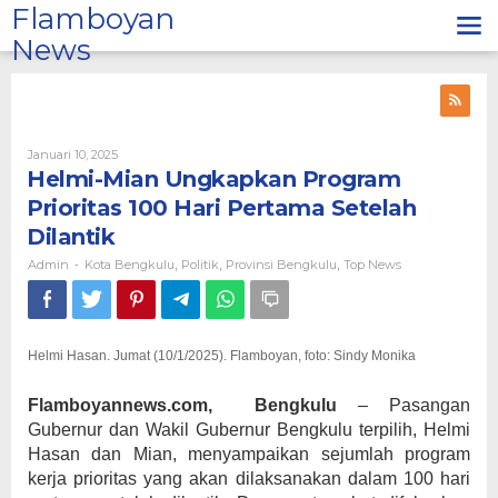
Lewati
Flamboyan
ke
News
konten
Oleh
Januari 10, 2025
Admin
Helmi-Mian Ungkapkan Program
Prioritas 100 Hari Pertama Setelah
Dilantik
Admin
Kota Bengkulu
Politik
Provinsi Bengkulu
Top News
-
,
,
,
Helmi Hasan. Jumat (10/1/2025). Flamboyan, foto: Sindy Monika
Flamboyannews.com, Bengkulu
– Pasangan
Gubernur dan Wakil Gubernur Bengkulu terpilih, Helmi
Hasan dan Mian, menyampaikan sejumlah program
kerja prioritas yang akan dilaksanakan dalam 100 hari