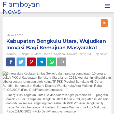
Lewati
Flamboyan
ke
News
konten
Oleh
Maret 1, 2023
Admin
Kabupaten Bengkulu Utara, Wujudkan
Inovasi Bagi Kemajuan Masyarakat
Admin
Bengkulu Utara
Daerah
Nasional
Provinsi Bengkulu
Top News
-
,
,
,
,
Sinergisitas Kegiatan Lintas Sektor dalam rangka pembinaan 10 program
pokok PKK di Kabupaten Bengkulu Utara tahun 2023, kegiatan ini dihadiri
dan dibuka secara langsung oleh Ketua TP PKK Provinsi Bengkulu Hj.
Derta Rohidin, bertempat di Gedung Dharma Wanita Kota Arga Makmur,
Rabu (01/03/2023).(Poto:Deni/Flamboyannews.com)