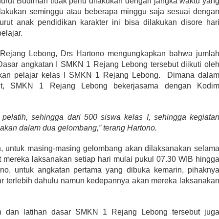
nurut Budiman tidak perlu dilakukan dengan jangka waktu yan
lakukan seminggu atau beberapa minggu saja sesuai denga
rut anak pendidikan karakter ini bisa dilakukan disore har
elajar.
 Rejang Lebong, Drs Hartono mengungkapkan bahwa jumla
Dasar angkatan I SMKN 1 Rejang Lebong tersebut diikuti ole
kan pelajar kelas I SMKN 1 Rejang Lebong. Dimana dala
ebut, SMKN 1 Rejang Lebong bekerjasama dengan Kodi
pelatih, sehingga dari 500 siswa kelas I, sehingga kegiata
sanakan dalam dua gelombang,” terang Hartono.
an, untuk masing-masing gelombang akan dilaksanakan selam
t mereka laksanakan setiap hari mulai pukul 07.30 WIB hingg
no, untuk angkatan pertama yang dibuka kemarin, pihakny
ar terlebih dahulu namun kedepannya akan mereka laksanaka
.
n dan latihan dasar SMKN 1 Rejang Lebong tersebut jug