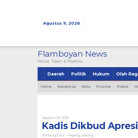
Lewati
ke
konten
Agustus 9, 2026
Flamboyan News
Aktual, Tajam & Realistis
Daerah
Politik
Hukum
Olah Rag
Home
Advetorial
Kota
Provinsi
Politik
H
Oleh
Agustus 20, 2019
Bintang2345
Kadis Dikbud Apresi
Bintang2345
Rejang Lebong
-