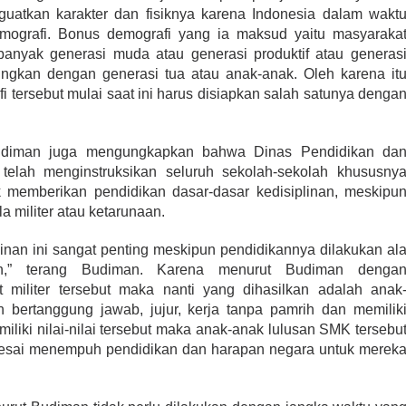
guatkan karakter dan fisiknya karena Indonesia dalam wakt
mografi. Bonus demografi yang ia maksud yaitu masyaraka
 banyak generasi muda atau generasi produktif atau generas
ngkan dengan generasi tua atau anak-anak. Oleh karena it
tersebut mulai saat ini harus disiapkan salah satunya denga
Budiman juga mengungkapkan bahwa Dinas Pendidikan da
telah menginstruksikan seluruh sekolah-sekolah khususny
 memberikan pendidikan dasar-dasar kedisiplinan, meskipu
a militer atau ketarunaan.
inan ini sangat penting meskipun pendidikannya dilakukan al
lah,” terang Budiman. Karena menurut Budiman denga
t militer tersebut maka nanti yang dihasilkan adalah anak
 bertanggung jawab, jujur, kerja tanpa pamrih dan memilik
miliki nilai-nilai tersebut maka anak-anak lulusan SMK tersebu
lesai menempuh pendidikan dan harapan negara untuk merek