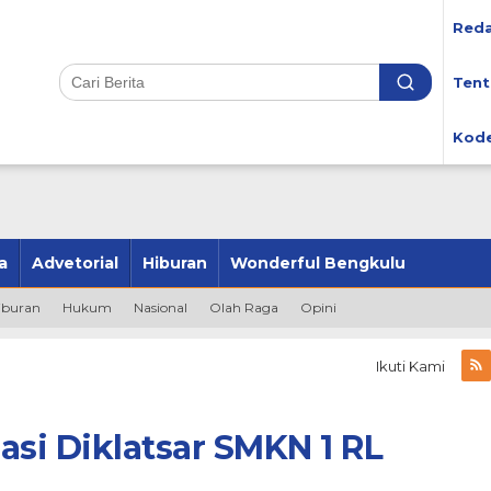
Reda
Tent
Kode
a
Advetorial
Hiburan
Wonderful Bengkulu
iburan
Hukum
Nasional
Olah Raga
Opini
Ikuti Kami
asi Diklatsar SMKN 1 RL