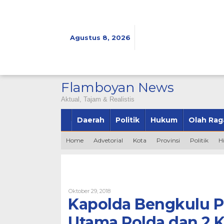
Lewati
ke
konten
Agustus 8, 2026
Flamboyan News
Aktual, Tajam & Realistis
Daerah
Politik
Hukum
Olah Rag
Home
Advetorial
Kota
Provinsi
Politik
H
Oleh
Oktober 29, 2018
Bintang2345
Kapolda Bengkulu Pi
Utama Polda dan 2 K