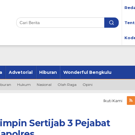
Reda
Tent
Kode
a
Advetorial
Hiburan
Wonderful Bengkulu
iburan
Hukum
Nasional
Olah Raga
Opini
Ikuti Kami
mpin Sertijab 3 Pejabat
apolres