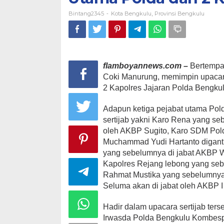
Bintang2345
Kota Bengkulu
Provinsi Bengkulu
-
,
flamboyannews.com –
Bertempa
Coki Manurung, memimpin upacara
2 Kapolres Jajaran Polda Bengkul
Adapun ketiga pejabat utama Pol
sertijab yakni Karo Rena yang se
oleh AKBP Sugito, Karo SDM Pol
Muchammad Yudi Hartanto digant
yang sebelumnya di jabat AKBP W
Kapolres Rejang lebong yang seb
Rahmat Mustika yang sebelumnya
Seluma akan di jabat oleh AKBP 
Hadir dalam upacara sertijab te
Irwasda Polda Bengkulu Kombesp