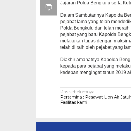
Jajaran Polda Bengkulu serta Ket
Dalam Sambutannya Kapolda Beng
pejabat lama yang telah mendedik
Polda Bengkulu dan telah meraih
pejabat yang baru Kapolda Bengk
melakukan tugas dengan maksima
telah di raih oleh pejabat yang la
Diakhir amanatnya Kapolda Bengk
kepada para pejabat yang melaku
kedepan mengingat tahun 2019 ak
Navigasi
Pos sebelumnya
Pertamina : Pesawat Lion Air Jatu
pos
Fasilitas kami