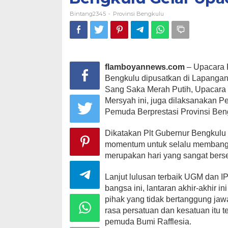
Bintang2345
Provinsi Bengkulu
-
flamboyannews.com
– Upacara 
Bengkulu dipusatkan di Lapangan
Sang Saka Merah Putih, Upacara 
Mersyah ini, juga dilaksanakan
Pemuda Berprestasi Provinsi Ben
Dikatakan Plt Gubernur Bengkul
momentum untuk selalu membangu
merupakan hari yang sangat bers
Lanjut lulusan terbaik UGM dan IP
bangsa ini, lantaran akhir-akhir 
pihak yang tidak bertanggung ja
rasa persatuan dan kesatuan itu 
pemuda Bumi Rafflesia.