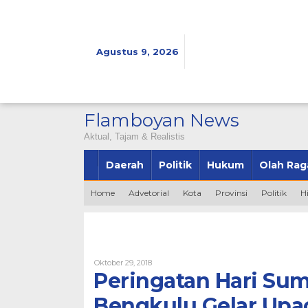
Lewati
ke
konten
Agustus 9, 2026
Flamboyan News
Aktual, Tajam & Realistis
Daerah
Politik
Hukum
Olah Rag
Home
Advetorial
Kota
Provinsi
Politik
H
Oleh
Oktober 29, 2018
Bintang2345
Peringatan Hari Su
Bengkulu Gelar Upa