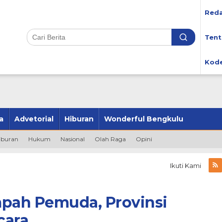
Reda
Tent
Kode
a
Advetorial
Hiburan
Wonderful Bengkulu
iburan
Hukum
Nasional
Olah Raga
Opini
Ikuti Kami
mpah Pemuda, Provinsi
cara