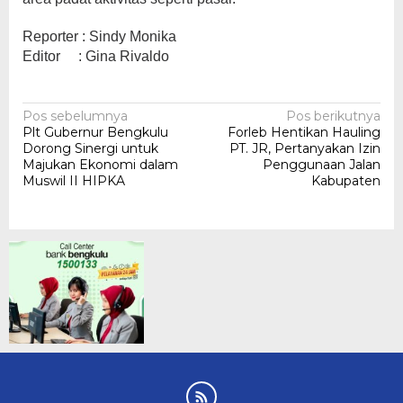
Reporter : Sindy Monika
Editor : Gina Rivaldo
Navigasi
Pos sebelumnya
Pos berikutnya
Plt Gubernur Bengkulu
Forleb Hentikan Hauling
pos
Dorong Sinergi untuk
PT. JR, Pertanyakan Izin
Majukan Ekonomi dalam
Penggunaan Jalan
Muswil II HIPKA
Kabupaten