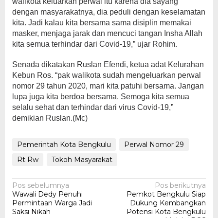
walikota keluarkan perwal itu karena dia sayang
dengan masyarakatnya, dia peduli dengan keselamatan
kita. Jadi kalau kita bersama sama disiplin memakai
masker, menjaga jarak dan mencuci tangan Insha Allah
kita semua terhindar dari Covid-19,” ujar Rohim.
Senada dikatakan Ruslan Efendi, ketua adat Kelurahan
Kebun Ros. “pak walikota sudah mengeluarkan perwal
nomor 29 tahun 2020, mari kita patuhi bersama. Jangan
lupa juga kita berdoa bersama. Semoga kita semua
selalu sehat dan terhindar dari virus Covid-19,”
demikian Ruslan.(Mc)
Pemerintah Kota Bengkulu
Perwal Nomor 29
Rt Rw
Tokoh Masyarakat
Navigasi
Pos sebelumnya
Pos berikutnya
Wawali Dedy Penuhi
Pemkot Bengkulu Siap
pos
Permintaan Warga Jadi
Dukung Kembangkan
Saksi Nikah
Potensi Kota Bengkulu