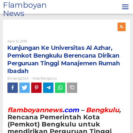
Lewati
Flamboyan
ke
News
konten
Oleh
April 12, 2019
Bintang2345
Kunjungan Ke Universitas Al Azhar,
Pemkot Bengkulu Berencana Dirikan
Perguruan Tinggi Manajemen Rumah
Ibadah
Bintang2345
Kota Bengkulu
-
flamboyannews
.com
–
Bengkulu
,
Rencana Pemerintah Kota
(Pemkot) Bengkulu untuk
mendirikan Perguruan Tinggi