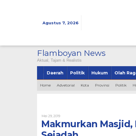
Lewati
ke
konten
Agustus 7, 2026
Flamboyan News
Aktual, Tajam & Realistis
Daerah
Politik
Hukum
Olah Rag
Home
Advetorial
Kota
Provinsi
Politik
H
Oleh
Mei 29, 2019
Admin
Makmurkan Masjid, M
Sejadah