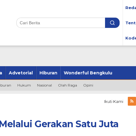
Reda
Tent
Kode
a
Advetorial
Hiburan
Wonderful Bengkulu
iburan
Hukum
Nasional
Olah Raga
Opini
Ikuti Kami
elalui Gerakan Satu Juta