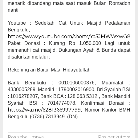
menarik dipandang mata saat masuk Bulan Romadon
nanti
Youtube : Sedekah Cat Untuk Masjid Pedalaman
Bengkulu,
https://www.youtube.com/shorts/Ya5JMWWxwG8
Paket Donasi : Kurang Rp 1.050.000 Lagi untuk
memenuhi cat masjid. Dukungan Ayah & Bunda dapat
disalurkan melalui :
Rekening an Baitul Maal Hidayutullah
Bank Bengkulu : 0010106000376, Muamalat :
4330005289, Mandiri : 1790002016900, Bri Syariah BSI
: 1016278207, Bank BCA : 128 063 5312 , Bank Mandiri
Syariah BSI : 7014774078, Konfirmasi Donasi :
https://wa.me/6281366997799
, Nomor Kantor BMH
Bengkulu (0736) 7313949. (DN)
Pos sebelumnya
Pos berikutnya