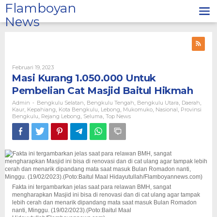
Lewati
Flamboyan
ke
News
konten
Oleh
Februari 19, 2023
Admin
Masi Kurang 1.050.000 Untuk
Pembelian Cat Masjid Baitul Hikmah
Admin
Bengkulu Selatan
Bengkulu Tengah
Bengkulu Utara
Daerah
-
,
,
,
,
Kaur
Kepahiang
Kota Bengkulu
Lebong
Mukomuko
Nasional
Provinsi
,
,
,
,
,
,
Bengkulu
Rejang Lebong
Seluma
Top News
,
,
,
Fakta ini tergambarkan jelas saat para relawan BMH, sangat
mengharapkan Masjid ini bisa di renovasi dan di cat ulang agar tampak
lebih cerah dan menarik dipandang mata saat masuk Bulan Romadon
nanti, Minggu. (19/02/2023).(Poto:Baitul Maal