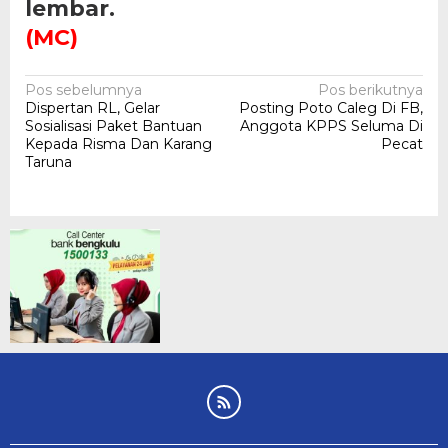
lembar.
(MC)
Navigasi
Pos sebelumnya
Pos berikutnya
Dispertan RL, Gelar
Posting Poto Caleg Di FB,
pos
Sosialisasi Paket Bantuan
Anggota KPPS Seluma Di
Kepada Risma Dan Karang
Pecat
Taruna