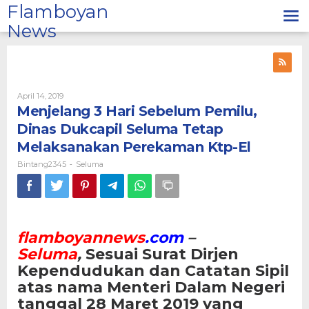
Lewati
Flamboyan
ke
News
konten
Oleh
April 14, 2019
Bintang2345
Menjelang 3 Hari Sebelum Pemilu,
Dinas Dukcapil Seluma Tetap
Melaksanakan Perekaman Ktp-El
Bintang2345
Seluma
-
flamboyannews
.com
–
Seluma
,
Sesuai Surat Dirjen
Kependudukan dan Catatan Sipil
atas nama Menteri Dalam Negeri
tanggal 28 Maret 2019 yang