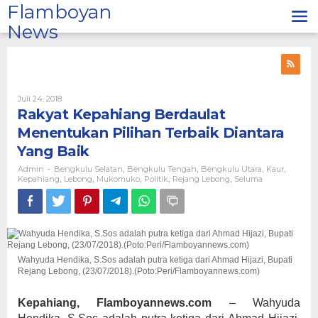
Lewati
Flamboyan
ke
News
konten
Oleh
Juli 24, 2018
Admin
Rakyat Kepahiang Berdaulat
Menentukan Pilihan Terbaik Diantara
Yang Baik
Admin
Bengkulu Selatan
Bengkulu Tengah
Bengkulu Utara
Kaur
-
,
,
,
,
Kepahiang
Lebong
Mukomuko
Politik
Rejang Lebong
Seluma
,
,
,
,
,
Wahyuda Hendika, S.Sos adalah putra ketiga dari Ahmad Hijazi, Bupati
Rejang Lebong, (23/07/2018).(Poto:Peri/Flamboyannews.com)
Kepahiang, Flamboyannews.com
– Wahyuda