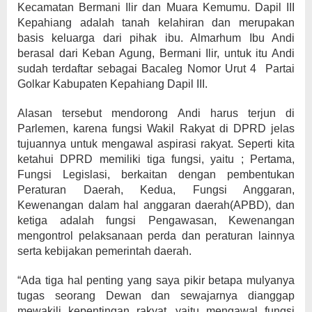
Kecamatan Bermani Ilir dan Muara Kemumu. Dapil III
Kepahiang adalah tanah kelahiran dan merupakan
basis keluarga dari pihak ibu. Almarhum Ibu Andi
berasal dari Keban Agung, Bermani Ilir, untuk itu Andi
sudah terdaftar sebagai Bacaleg Nomor Urut 4 Partai
Golkar Kabupaten Kepahiang Dapil III.
Alasan tersebut mendorong Andi harus terjun di
Parlemen, karena fungsi Wakil Rakyat di DPRD jelas
tujuannya untuk mengawal aspirasi rakyat. Seperti kita
ketahui DPRD memiliki tiga fungsi, yaitu ; Pertama,
Fungsi Legislasi, berkaitan dengan pembentukan
Peraturan Daerah, Kedua, Fungsi Anggaran,
Kewenangan dalam hal anggaran daerah(APBD), dan
ketiga adalah fungsi Pengawasan, Kewenangan
mengontrol pelaksanaan perda dan peraturan lainnya
serta kebijakan pemerintah daerah.
“Ada tiga hal penting yang saya pikir betapa mulyanya
tugas seorang Dewan dan sewajarnya dianggap
mewakili kepentingan rakyat, yaitu mengawal fungsi