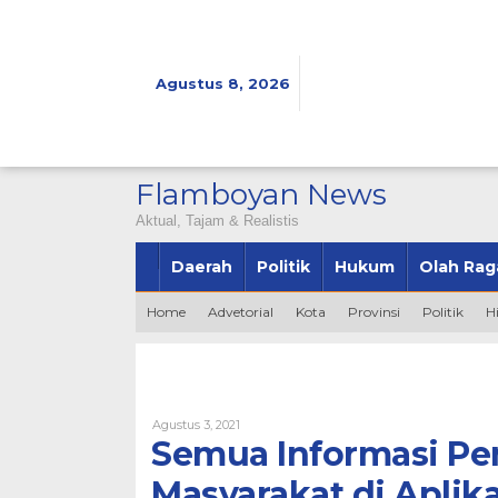
Lewati
ke
konten
Agustus 8, 2026
Flamboyan News
Aktual, Tajam & Realistis
Daerah
Politik
Hukum
Olah Rag
Home
Advetorial
Kota
Provinsi
Politik
H
Oleh
Agustus 3, 2021
Bintang2345
Semua Informasi Pe
Masyarakat di Aplik