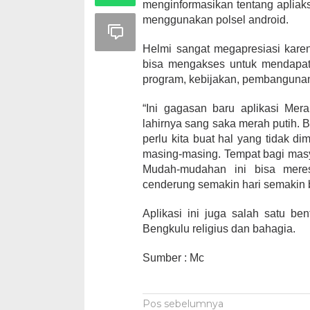
menginformasikan tentang apliaks
menggunakan polsel android.
Helmi sangat megapresiasi kare
bisa mengakses untuk mendapatk
program, kebijakan, pembangunan,
“Ini gagasan baru aplikasi Mer
lahirnya sang saka merah putih. B
perlu kita buat hal yang tidak dim
masing-masing. Tempat bagi mas
Mudah-mudahan ini bisa meres
cenderung semakin hari semakin b
Aplikasi ini juga salah satu b
Bengkulu religius dan bahagia.
Sumber : Mc
Navigasi
Pos sebelumnya