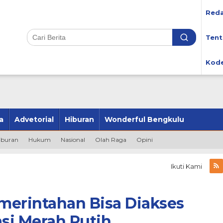
Reda
Tent
Kode
a
Advetorial
Hiburan
Wonderful Bengkulu
iburan
Hukum
Nasional
Olah Raga
Opini
Ikuti Kami
merintahan Bisa Diakses
asi Merah Putih