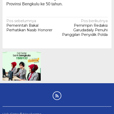
Provinsi Bengkulu ke 50 tahun.
Navigasi
Pos sebelumnya
Pos berikutnya
Pemerintah Bakal
Pemimpin Redaksi
pos
Perhatikan Nasib Honorer
Garudadaily Penuhi
Panggilan Penyidik Polda
Hak Cipta © Newkarma