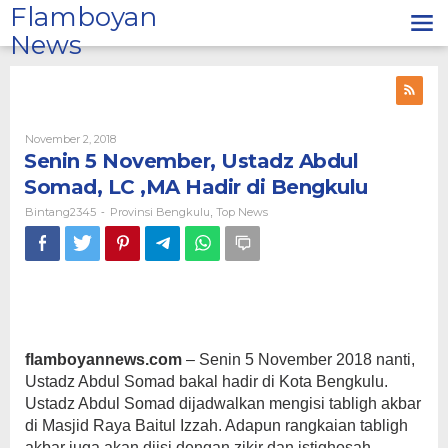
Lewati
Flamboyan
ke
News
konten
Oleh
November 2, 2018
Bintang2345
Senin 5 November, Ustadz Abdul
Somad, LC ,MA Hadir di Bengkulu
Bintang2345
Provinsi Bengkulu
Top News
-
,
flamboyannews.com
– Senin 5 November 2018 nanti,
Ustadz Abdul Somad bakal hadir di Kota Bengkulu.
Ustadz Abdul Somad dijadwalkan mengisi tabligh akbar
di Masjid Raya Baitul Izzah. Adapun rangkaian tabligh
akbar juga akan diisi dengan zikir dan istighosah,