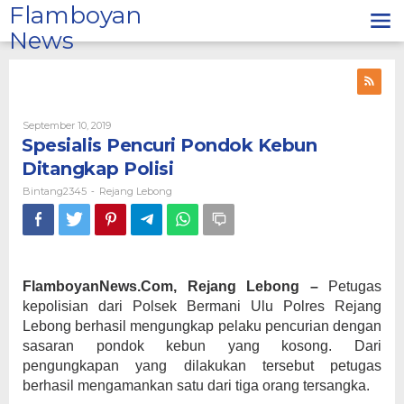
Lewati
Flamboyan
ke
News
konten
Oleh
September 10, 2019
Bintang2345
Spesialis Pencuri Pondok Kebun
Ditangkap Polisi
Bintang2345
Rejang Lebong
-
FlamboyanNews.Com, Rejang Lebong –
Petugas
kepolisian dari Polsek Bermani Ulu Polres Rejang
Lebong berhasil mengungkap pelaku pencurian dengan
sasaran pondok kebun yang kosong. Dari
pengungkapan yang dilakukan tersebut petugas
berhasil mengamankan satu dari tiga orang tersangka.