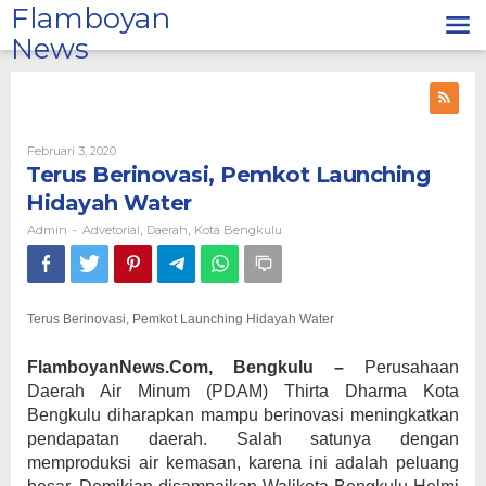
Lewati
Flamboyan
ke
News
konten
Oleh
Februari 3, 2020
Admin
Terus Berinovasi, Pemkot Launching
Hidayah Water
Admin
Advetorial
Daerah
Kota Bengkulu
-
,
,
Terus Berinovasi, Pemkot Launching Hidayah Water
FlamboyanNews.Com, Bengkulu –
Perusahaan
Daerah Air Minum (PDAM) Thirta Dharma Kota
Bengkulu diharapkan mampu berinovasi meningkatkan
pendapatan daerah. Salah satunya dengan
memproduksi air kemasan, karena ini adalah peluang