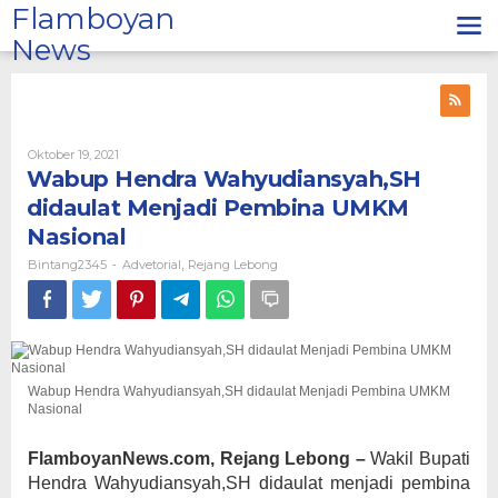
Lewati
Flamboyan
ke
News
konten
Oleh
Oktober 19, 2021
Bintang2345
Wabup Hendra Wahyudiansyah,SH
didaulat Menjadi Pembina UMKM
Nasional
Bintang2345
Advetorial
Rejang Lebong
-
,
Wabup Hendra Wahyudiansyah,SH didaulat Menjadi Pembina UMKM
Nasional
FlamboyanNews.com, Rejang Lebong –
Wakil Bupati
Hendra Wahyudiansyah,SH didaulat menjadi pembina