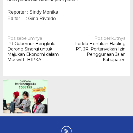
Reporter : Sindy Monika
Editor : Gina Rivaldo
Navigasi
Pos sebelumnya
Pos berikutnya
Plt Gubernur Bengkulu
Forleb Hentikan Hauling
pos
Dorong Sinergi untuk
PT. JR, Pertanyakan Izin
Majukan Ekonomi dalam
Penggunaan Jalan
Muswil II HIPKA
Kabupaten