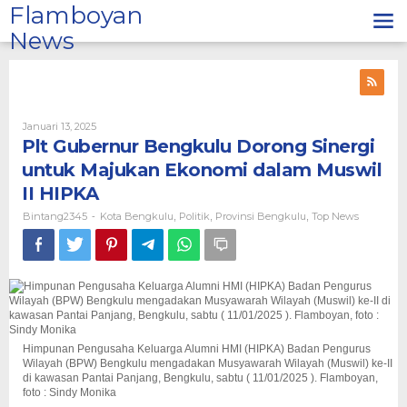
Lewati
Flamboyan
ke
News
konten
Oleh
Januari 13, 2025
Bintang2345
Plt Gubernur Bengkulu Dorong Sinergi
untuk Majukan Ekonomi dalam Muswil
II HIPKA
Bintang2345
Kota Bengkulu
Politik
Provinsi Bengkulu
Top News
-
,
,
,
Himpunan Pengusaha Keluarga Alumni HMI (HIPKA) Badan Pengurus
Wilayah (BPW) Bengkulu mengadakan Musyawarah Wilayah (Muswil) ke-II
di kawasan Pantai Panjang, Bengkulu, sabtu ( 11/01/2025 ). Flamboyan,
foto : Sindy Monika