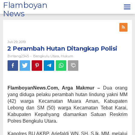
Lewati
Flamboyan
ke
News
konten
Oleh
Juli 29, 2019
Bintang2345
2 Perambah Hutan Ditangkap Polisi
Bintang2345
Bengkulu Utara
Hukum
-
,
FlamboyanNews.Com, Arga Makmur –
Dua orang
yang diduga pelaku perambah hutan lindung yakni MM
(42) warga Kecamatan Muara Aman, Kabupaten
Lebong dan SM (50) warga Kecamatan Tebat Karai,
Kabupaten Kepahyang diamankan Satuan Reskrim
Polres Bengkulu Utara.
Kapolres BU AKBP. Ariefaldi WN, SH, S.Ik, MM, melalui