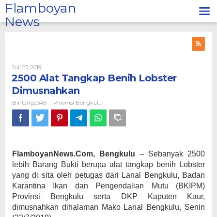
Lewati
Flamboyan
ke
News
konten
Oleh
Juli 23, 2019
Bintang2345
2500 Alat Tangkap Benih Lobster
Dimusnahkan
Bintang2345
Provinsi Bengkulu
-
FlamboyanNews.Com, Bengkulu
– Sebanyak 2500
lebih Barang Bukti berupa alat tangkap benih Lobster
yang di sita oleh petugas dari Lanal Bengkulu, Badan
Karantina Ikan dan Pengendalian Mutu (BKIPM)
Provinsi Bengkulu serta DKP Kaputen Kaur,
dimusnahkan dihalaman Mako Lanal Bengkulu, Senin