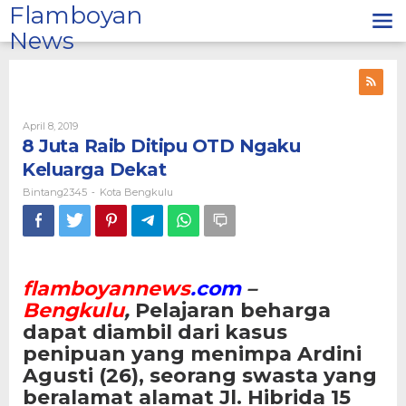
Lewati
Flamboyan
ke
News
konten
Oleh
April 8, 2019
Bintang2345
8 Juta Raib Ditipu OTD Ngaku
Keluarga Dekat
Bintang2345
Kota Bengkulu
-
flamboyannews
.com
–
Bengkulu
,
Pelajaran beharga
dapat diambil dari kasus
penipuan yang menimpa Ardini
Agusti (26), seorang swasta yang
beralamat alamat Jl. Hibrida 15