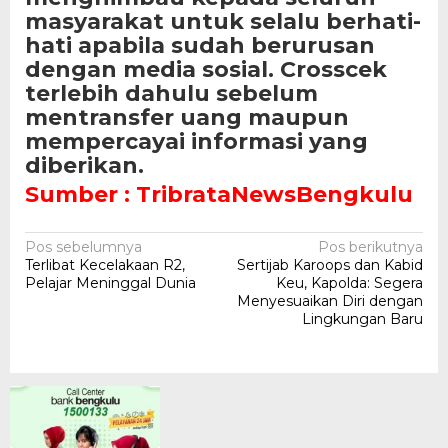
masyarakat untuk selalu berhati-
hati apabila sudah berurusan
dengan media sosial. Crosscek
terlebih dahulu sebelum
mentransfer uang maupun
mempercayai informasi yang
diberikan.
Sumber : TribrataNewsBengkulu
Navigasi
Pos sebelumnya
Pos berikutnya
Terlibat Kecelakaan R2,
Sertijab Karoops dan Kabid
pos
Pelajar Meninggal Dunia
Keu, Kapolda: Segera
Menyesuaikan Diri dengan
Lingkungan Baru