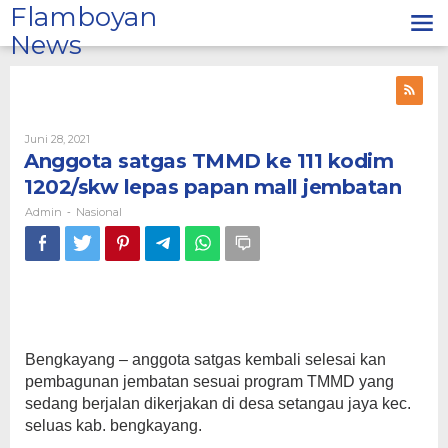
Lewati
Flamboyan
ke
News
konten
Oleh
Juni 28, 2021
Admin
Anggota satgas TMMD ke 111 kodim
1202/skw lepas papan mall jembatan
Admin
Nasional
-
Bengkayang – anggota satgas kembali selesai kan
pembagunan jembatan sesuai program TMMD yang
sedang berjalan dikerjakan di desa setangau jaya kec.
seluas kab. bengkayang.