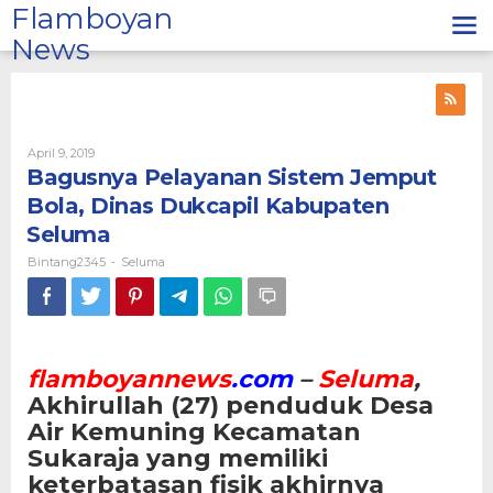
Lewati
Flamboyan
ke
News
konten
Oleh
April 9, 2019
Bintang2345
Bagusnya Pelayanan Sistem Jemput
Bola, Dinas Dukcapil Kabupaten
Seluma
Bintang2345
Seluma
-
flamboyannews
.com
–
Seluma
,
Akhirullah (27) penduduk Desa
Air Kemuning Kecamatan
Sukaraja yang memiliki
keterbatasan fisik akhirnya