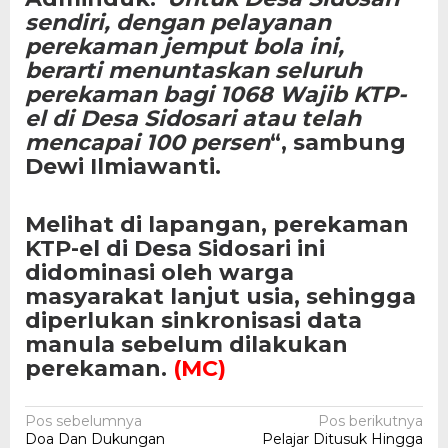
sendiri, dengan pelayanan
perekaman jemput bola ini,
berarti menuntaskan seluruh
perekaman bagi 1068 Wajib KTP-
el di Desa Sidosari atau telah
mencapai 100 persen
“, sambung
Dewi Ilmiawanti.
Melihat di lapangan, perekaman
KTP-el di Desa Sidosari ini
didominasi oleh warga
masyarakat lanjut usia, sehingga
diperlukan sinkronisasi data
manula sebelum dilakukan
perekaman.
(MC)
Navigasi
Pos sebelumnya
Pos berikutnya
Doa Dan Dukungan
Pelajar Ditusuk Hingga