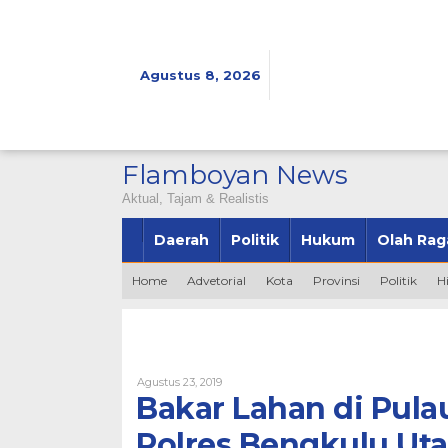
Lewati
ke
konten
Agustus 8, 2026
Flamboyan News
Aktual, Tajam & Realistis
Daerah
Politik
Hukum
Olah Rag
Home
Advetorial
Kota
Provinsi
Politik
H
Oleh
Agustus 23, 2019
Bintang2345
Bakar Lahan di Pul
Polres Bengkulu Uta