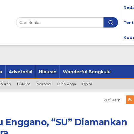
Reda
Tent
Kode
a
Advetorial
Hiburan
Wonderful Bengkulu
iburan
Hukum
Nasional
Olah Raga
Opini
Ikuti Kami
au Enggano, “SU” Diamankan
ra