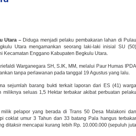
 Utara –
Diduga menjadi pelaku pembakaran lahan di Pula
kulu Utara mengamankan seorang laki-laki inisial SU (50
ni Kecamatan Enggano Kabupaten Begkulu Utara.
riefaldi Warganegara SH, S.IK, MM, melalui Paur Humas IPD
ankan tanpa perlawanan pada tanggal 19 Agustus yang lalu.
a sejumlah barang bukti terkait laporan dari ES (41) warg
miliknya seluas 1,5 Hektar terbakar akibat perbuatan pelak
 milik pelapor yang berada di Trans 50 Desa Malakoni da
pi coklat umur 3 Tahun dan 33 batang Pala hangus terbaka
 ditaksir mencapai kurang lebih Rp. 10.000.000 (sepuluh jut