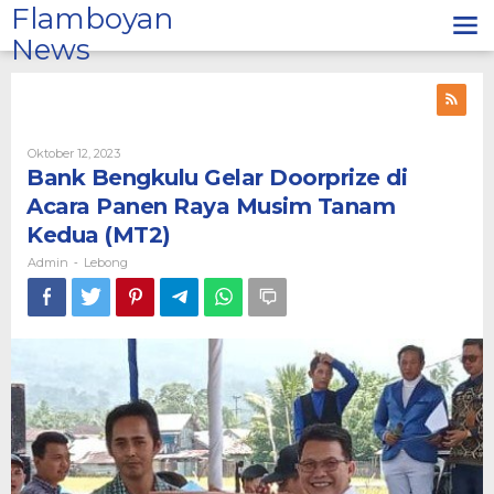
Lewati
Flamboyan
ke
News
konten
Oleh
Oktober 12, 2023
Admin
Bank Bengkulu Gelar Doorprize di
Acara Panen Raya Musim Tanam
Kedua (MT2)
Admin
Lebong
-