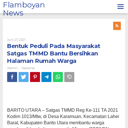
Lewati
Flamboyan
ke
News
konten
Oleh
Juni 27, 2021
Admin
Bentuk Peduli Pada Masyarakat
Satgas TMMD Bantu Bersihkan
Halaman Rumah Warga
Admin
Nasional
-
BARITO UTARA – Satgas TMMD Reg Ke-111 TA 2021
Kodim 1013/Mtw, di Desa Karamuan, Kecamatan Lahei
Barat, Kabupaten Barito Utara membantu warga