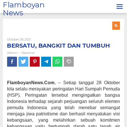
Lewati
Flamboyan
ke
News
konten
Oleh
Oktober 28, 2021
Admin
BERSATU, BANGKIT DAN TUMBUH
Admin
Nasional
-
FlamboyanNews.Com
, – Setiap tanggal 28 Oktober
kita selalu merayakan peringatan Hari Sumpah Pemuda
(HSP). Peringatan tersebut mengingatkan bangsa
Indonesia terhadap sejarah perjuangan seluruh elemen
pemuda Indonesia yang telah menebar semangat
menjaga jiwa patriotisme dan berhasil menyatukan visi
kebangsaan, yang melahirkan sebuah komitmen
kebangsaan yaitu bertumpah darah satu tanah air