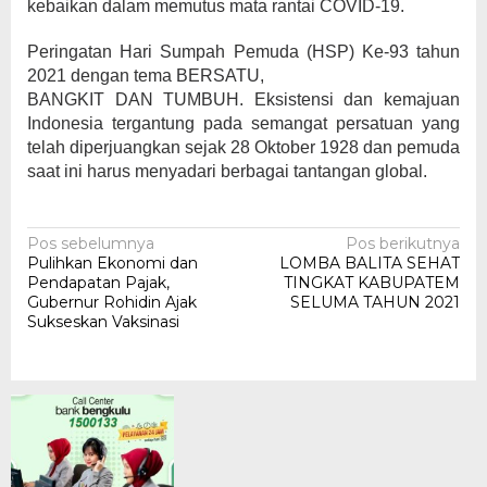
kebaikan dalam memutus mata rantai COVID-19.
Peringatan Hari Sumpah Pemuda (HSP) Ke-93 tahun
2021 dengan tema BERSATU,
BANGKIT DAN TUMBUH. Eksistensi dan kemajuan
Indonesia tergantung pada semangat persatuan yang
telah diperjuangkan sejak 28 Oktober 1928 dan pemuda
saat ini harus menyadari berbagai tantangan global.
Navigasi
Pos sebelumnya
Pos berikutnya
Pulihkan Ekonomi dan
LOMBA BALITA SEHAT
pos
Pendapatan Pajak,
TINGKAT KABUPATEM
Gubernur Rohidin Ajak
SELUMA TAHUN 2021
Sukseskan Vaksinasi