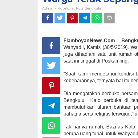
Admin
Advetorial
Kota Bengkulu
-
,
FlamboyanNews.Com – Bengku
Wahyadil, Kamis (30/5/2019). Wa
juga dihadiahi satu unit rumah 
saat ini tinggal di Poskamling.
“Saat kami mengetahui kondisi 
kebenarannya, ternyata hal itu be
Dia mengatakan berbuka bersam
Bengkulu. “Kalo berbuka di te
membutuhkan uluran bantuan pem
bahagia serta religius terwujud,” 
Tak hanya rumah, Baznas Kota
berupa uang tunai untuk Wahyadil