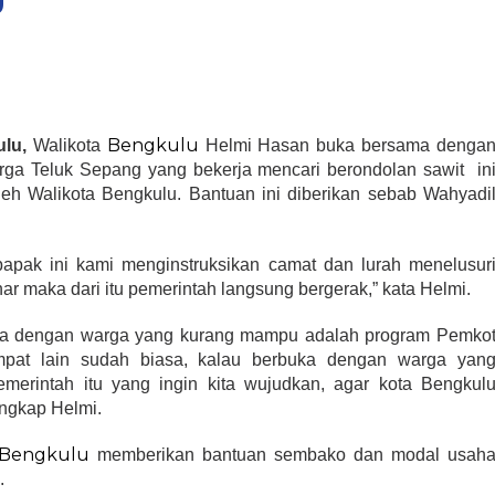
Bengkulu
lu,
Walikota
Helmi Hasan buka bersama denga
rga Teluk Sepang yang bekerja mencari berondolan sawit in
oleh Walikota Bengkulu. Bantuan ini diberikan sebab Wahyadi
bapak ini kami menginstruksikan camat dan lurah menelusur
nar maka dari itu pemerintah langsung bergerak,” kata Helmi.
a dengan warga yang kurang mampu adalah program Pemko
mpat lain sudah biasa, kalau berbuka dengan warga yan
erintah itu yang ingin kita wujudkan, agar kota Bengkul
ungkap Helmi.
Bengkulu
memberikan bantuan sembako dan modal usah
.