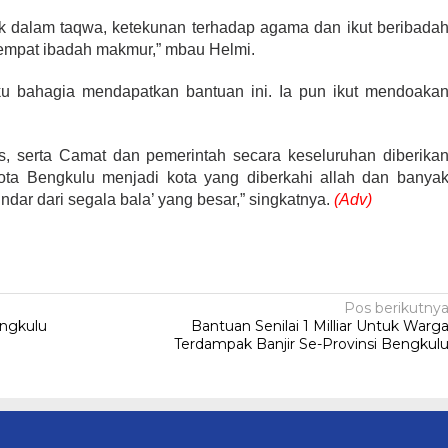
k dalam taqwa, ketekunan terhadap agama dan ikut beribada
 tempat ibadah makmur,” mbau Helmi.
u bahagia mendapatkan bantuan ini. Ia pun ikut mendoaka
s, serta Camat dan pemerintah secara keseluruhan diberika
ta Bengkulu menjadi kota yang diberkahi allah dan banya
indar dari segala bala’ yang besar,” singkatnya.
(Adv)
Pos berikutny
engkulu
Bantuan Senilai 1 Milliar Untuk Warg
Terdampak Banjir Se-Provinsi Bengkul