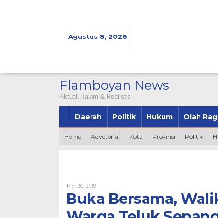
Lewati
ke
konten
Agustus 8, 2026
Flamboyan News
Aktual, Tajam & Realistis
Daerah
Politik
Hukum
Olah Rag
Home
Advetorial
Kota
Provinsi
Politik
H
Oleh
Mei 30, 2019
Admin
Buka Bersama, Wali
Warga Teluk Sepan