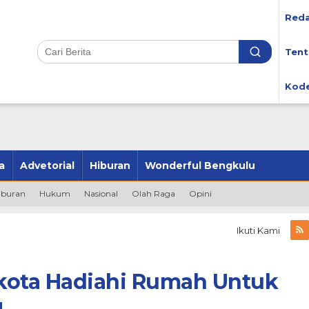
Reda
Tent
Kode
a
Advetorial
Hiburan
Wonderful Bengkulu
iburan
Hukum
Nasional
Olah Raga
Opini
Ikuti Kami
kota Hadiahi Rumah Untuk
g