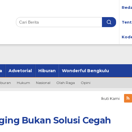
Reda
Tent
Kode
a
Advetorial
Hiburan
Wonderful Bengkulu
iburan
Hukum
Nasional
Olah Raga
Opini
Ikuti Kami
ging Bukan Solusi Cegah