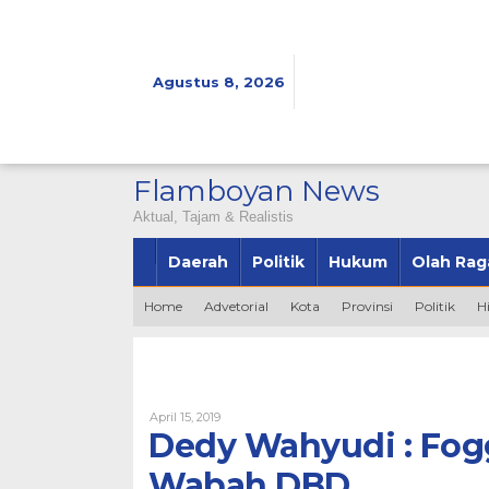
Lewati
ke
konten
Agustus 8, 2026
Flamboyan News
Aktual, Tajam & Realistis
Daerah
Politik
Hukum
Olah Rag
Home
Advetorial
Kota
Provinsi
Politik
H
Oleh
April 15, 2019
Bintang2345
Dedy Wahyudi : Fog
Wabah DBD