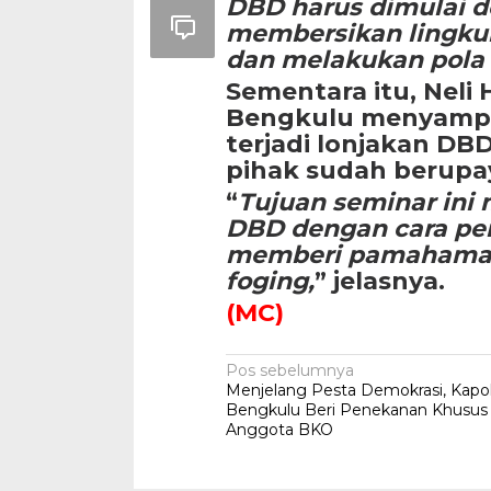
DBD harus dimulai d
membersikan lingku
dan melakukan pola 
Sementara itu, Neli 
Bengkulu menyampai
terjadi lonjakan DB
pihak sudah berup
“
Tujuan seminar ini
DBD dengan cara pe
memberi pamahaman
foging,
” jelasnya.
(MC)
Navigasi
Pos sebelumnya
Menjelang Pesta Demokrasi, Kapo
pos
Bengkulu Beri Penekanan Khusus
Anggota BKO