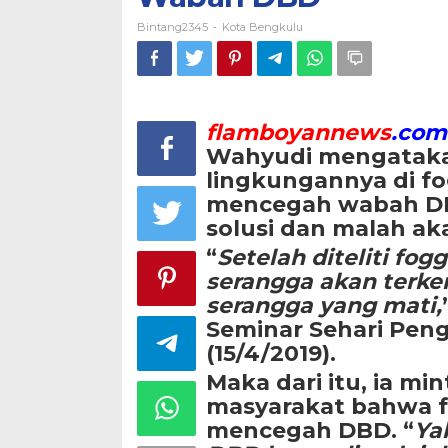
Bintang2345
Kota Bengkulu
-
flamboyannews
.com
Wahyudi mengataka
lingkungannya di f
mencegah wabah DBD
solusi dan malah ak
“
Setelah diteliti fo
serangga akan terke
serangga yang mati,
Seminar Sehari Peng
(15/4/2019).
Maka dari itu, ia m
masyarakat bahwa f
mencegah DBD. “
Ya