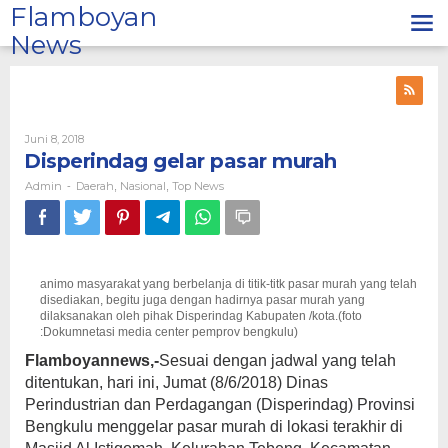
Lewati
Flamboyan
ke
News
konten
Oleh
Juni 8, 2018
Admin
Disperindag gelar pasar murah
Admin
Daerah
Nasional
Top News
-
,
,
animo masyarakat yang berbelanja di titik-titk pasar murah yang telah
disediakan, begitu juga dengan hadirnya pasar murah yang
dilaksanakan oleh pihak Disperindag Kabupaten /kota.(foto
:Dokumnetasi media center pemprov bengkulu)
Flamboyannews,-
Sesuai dengan jadwal yang telah
ditentukan, hari ini, Jumat (8/6/2018) Dinas
Perindustrian dan Perdagangan (Disperindag) Provinsi
Bengkulu menggelar pasar murah di lokasi terakhir di