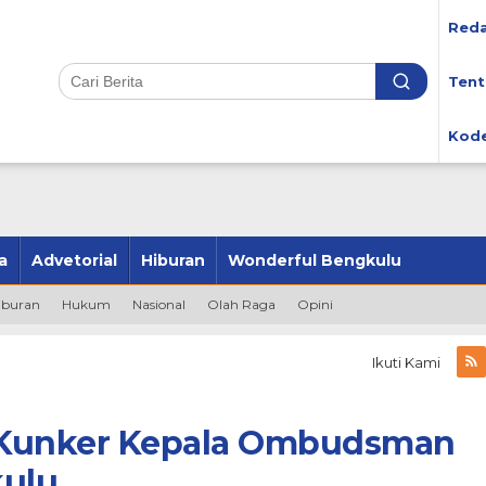
Reda
Tent
Kode
a
Advetorial
Hiburan
Wonderful Bengkulu
iburan
Hukum
Nasional
Olah Raga
Opini
Ikuti Kami
a Kunker Kepala Ombudsman
kulu