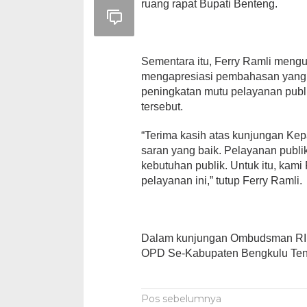
ruang rapat Bupati Benteng.
Sementara itu, Ferry Ramli mengu
mengapresiasi pembahasan yang 
peningkatan mutu pelayanan pub
tersebut.
“Terima kasih atas kunjungan K
saran yang baik. Pelayanan publ
kebutuhan publik. Untuk itu, ka
pelayanan ini,” tutup Ferry Ramli.
Dalam kunjungan Ombudsman RI Pe
OPD Se-Kabupaten Bengkulu Teng
Navigasi
Pos sebelumnya