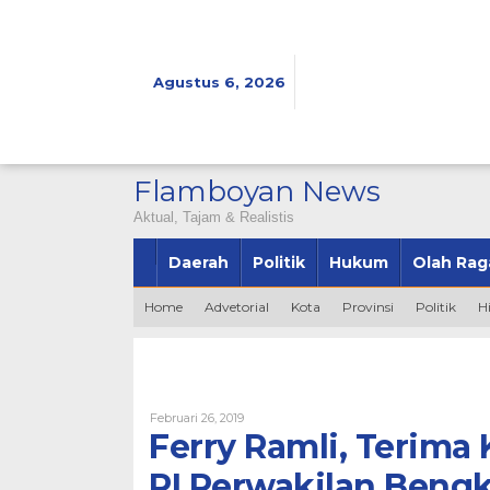
Lewati
ke
konten
Agustus 6, 2026
Flamboyan News
Aktual, Tajam & Realistis
Daerah
Politik
Hukum
Olah Rag
Home
Advetorial
Kota
Provinsi
Politik
H
Oleh
Februari 26, 2019
Bintang2345
Ferry Ramli, Terim
RI Perwakilan Beng