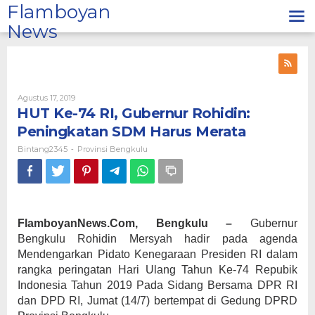
Lewati
Flamboyan
ke
News
konten
Oleh
Agustus 17, 2019
Bintang2345
HUT Ke-74 RI, Gubernur Rohidin:
Peningkatan SDM Harus Merata
Bintang2345
Provinsi Bengkulu
-
FlamboyanNews.Com, Bengkulu –
Gubernur
Bengkulu Rohidin Mersyah hadir pada agenda
Mendengarkan Pidato Kenegaraan Presiden RI dalam
rangka peringatan Hari Ulang Tahun Ke-74 Repubik
Indonesia Tahun 2019 Pada Sidang Bersama DPR RI
dan DPD RI, Jumat (14/7) bertempat di Gedung DPRD