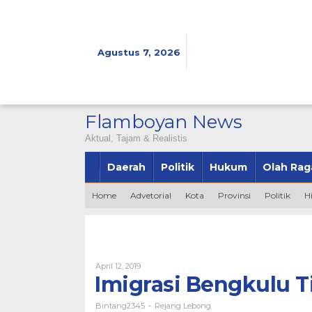
Lewati
ke
konten
Agustus 7, 2026
Flamboyan News
Aktual, Tajam & Realistis
Daerah
Politik
Hukum
Olah Rag
Home
Advetorial
Kota
Provinsi
Politik
H
Oleh
April 12, 2019
Bintang2345
Imigrasi Bengkulu 
Bintang2345
Rejang Lebong
-