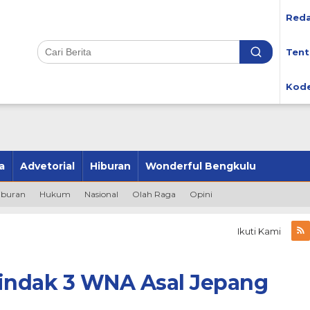
Reda
Tent
Kode
a
Advetorial
Hiburan
Wonderful Bengkulu
iburan
Hukum
Nasional
Olah Raga
Opini
Ikuti Kami
Tindak 3 WNA Asal Jepang