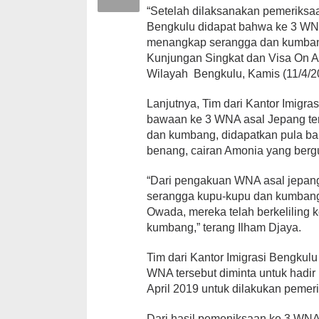
“Setelah dilaksanakan pemeriksaa
Bengkulu didapat bahwa ke 3 WNA 
menangkap serangga dan kumban
Kunjungan Singkat dan Visa On A
Wilayah Bengkulu, Kamis (11/4/2
Lanjutnya, Tim dari Kantor Imig
bawaan ke 3 WNA asal Jepang ter
dan kumbang, didapatkan pula bara
benang, cairan Amonia yang berg
“Dari pengakuan WNA asal jepang
serangga kupu-kupu dan kumbang
Owada, mereka telah berkeliling
kumbang,” terang Ilham Djaya.
Tim dari Kantor Imigrasi Bengkul
WNA tersebut diminta untuk hadir 
April 2019 untuk dilakukan pemeri
Dari hasil pemeniksaan ke 3 WNA