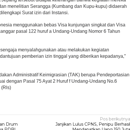
an menelitian Serangga (Kumbang dan Kupu-kupu) didaerah
engkapi Surat izin dari Instansi.
onesia menggunakan bebas Visa kunjungan singkat dan Visa
elanggar pasal 122 huruf a Undang-Undang Nomor 6 Tahun
n sengaja menyalahgunakan atau melakukan kegiatan
antujuan pemberian izin tinggal yang diberikan kepadanya,”
dakan Administratif Keimigrasian (TAK) berupa Pendeportasian
uai dengan Pasal 75 Ayat 2 Huruf f Undang-Undang No.6
 (Rls)
Pos berikutny
atan Drum
Janjikan Lulus CPNS, Penipu Berhasi
ua PDBI
Mendapatkan Uang 150 Jut