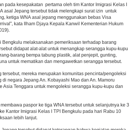
n pada kesepakatan pertama oleh tim Kantor Imigrasi Kelas I
asal Jepang tersebut tidak melengkapi surat izin untuk
g, ketiga WNA asal jepang menggunakan bebas Visa
rrival”, kata Ilham Djaya Kepala Kanwil Kementerian Hukum
019).
rasi Bengkulu melaksanakan pemeriksaan terhadap barang
sebut didapat alat-alat untuk menangkap serangga kupu-kupu
ng-barang bempa tabung plastik, alat penjepit, gunting,
una untuk mematikan dan mengawetkan serangga tersebut.
 tersebut, mereka merupakan komunitas pencinta/pengoleksi
 di negara Jepang An. Kobayashi Mao dan An. Mamoru
 ke Asia Tenggara untuk mengoleksi serangga kupu-kupu dan
u membawa paspor ke tiga WNA tersebut untuk selanjutnya ke 3
ke Kantor Imigrasi Kelas I TPI Bengkulu pada hari Rabu 10
ksaan lebih lanjut.
 Jepang tersebut didapat keterangan bahwa kegiatan mereka