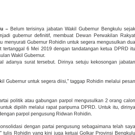
u –
Belum terisinya jabatan Wakil Gubernur Bengkulu seja
njadi gubernur definitif, membuat Dewan Perwakilan Rakya
u menyurati Gubernur Rohidin untuk segera mengusulkan du
at tertanggal 6 Mei 2019 dengan tandatangan ketua DPRD it
sulan Wakil Gubernur.
l adanya surat tersebut. Dirinya setuju kekosongan jabata
kil Gubernur untuk segera diisi,” taggap Rohidin melalui pesa
artai politik atau gabungan parpol mengusulkan 2 orang calo
tuk dipilih melalui rapat paripurna DPRD. Untuk itu, diriny
 dengan parpol pengusung Ridwan Rohidin.
onsolidasi dengan partai pengusung sebagaimana telah say
” tulis Rohidin yang kini juga ketuai Golkar Provinsi Bengkul