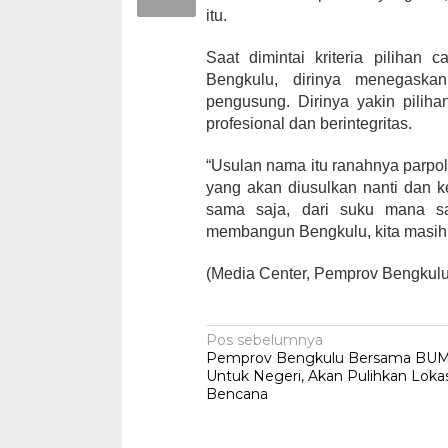
itu.
Saat dimintai kriteria pilihan
Bengkulu, dirinya menegaska
pengusung. Dirinya yakin pilih
profesional dan berintegritas.
“Usulan nama itu ranahnya parpo
yang akan diusulkan nanti dan 
sama saja, dari suku mana saj
membangun Bengkulu, kita masih b
(Media Center, Pemprov Bengkulu
Navigasi
Pos sebelumnya
Pemprov Bengkulu Bersama BUM
pos
Untuk Negeri, Akan Pulihkan Loka
Bencana