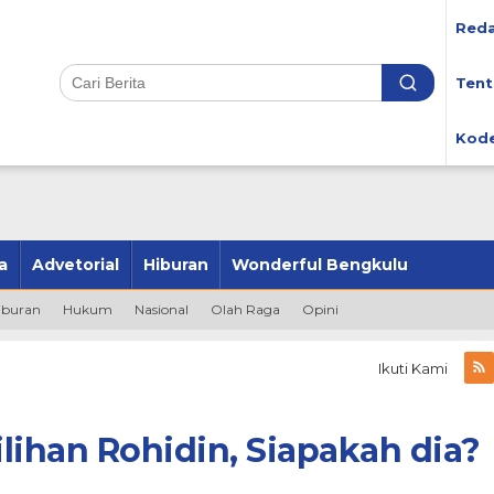
Reda
Tent
Kode
a
Advetorial
Hiburan
Wonderful Bengkulu
iburan
Hukum
Nasional
Olah Raga
Opini
Ikuti Kami
ilihan Rohidin, Siapakah dia?