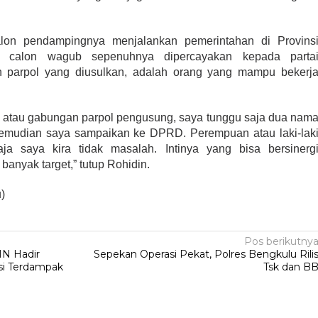
 calon pendampingnya menjalankan pemerintahan di Provins
n calon wagub sepenuhnya dipercayakan kepada parta
an parpol yang diusulkan, adalah orang yang mampu bekerj
l atau gabungan parpol pengusung, saya tunggu saja dua nam
kemudian saya sampaikan ke DPRD. Perempuan atau laki-lak
a saya kira tidak masalah. Intinya yang bisa bersinerg
anyak target,” tutup Rohidin.
)
Pos berikutny
N Hadir
Sepekan Operasi Pekat, Polres Bengkulu Rili
si Terdampak
Tsk dan B