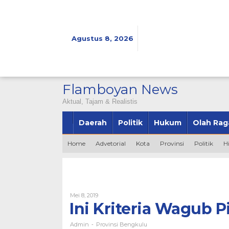
Lewati
ke
konten
Agustus 8, 2026
Flamboyan News
Aktual, Tajam & Realistis
Daerah
Politik
Hukum
Olah Rag
Home
Advetorial
Kota
Provinsi
Politik
H
Oleh
Mei 8, 2019
Admin
Ini Kriteria Wagub P
Admin
Provinsi Bengkulu
-