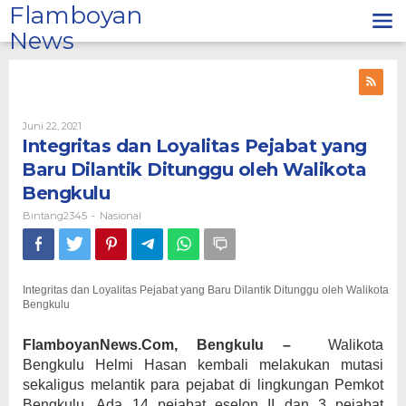
Lewati
Flamboyan
ke
News
konten
Oleh
Juni 22, 2021
Bintang2345
Integritas dan Loyalitas Pejabat yang
Baru Dilantik Ditunggu oleh Walikota
Bengkulu
Bintang2345
Nasional
-
Integritas dan Loyalitas Pejabat yang Baru Dilantik Ditunggu oleh Walikota
Bengkulu
FlamboyanNews.Com, Bengkulu –
Walikota
Bengkulu Helmi Hasan kembali melakukan mutasi
sekaligus melantik para pejabat di lingkungan Pemkot
Bengkulu. Ada 14 pejabat eselon II dan 3 pejabat