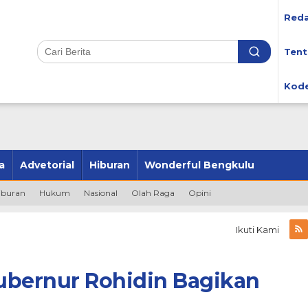
Reda
Tent
Kode
a
Advetorial
Hiburan
Wonderful Bengkulu
iburan
Hukum
Nasional
Olah Raga
Opini
Ikuti Kami
ubernur Rohidin Bagikan