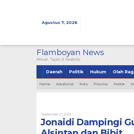
Lewati
ke
konten
Agustus 7, 2026
Flamboyan News
Aktual, Tajam & Realistis
Daerah
Politik
Hukum
Olah Rag
Home
Advetorial
Kota
Provinsi
Politik
H
Oleh
September 27, 2022
Bintang2345
Jonaidi Dampingi G
Alsintan dan Bibit